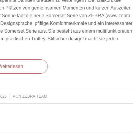
ntspannte Stunden draußen zu verbringen? Der Balkon, die
tigen Plätzen von gemeinsamen Momenten und kurzen Auszeiten
der Sonne lädt die neue Somerset Serie von ZEBRA (www.zebra-
esignsprache, pfiffige Komfortmerkmale und ein interessanter
e Somerset Serie aus. Sie besteht aus einem multifunktionalen
m praktischen Trolley. Stilsicher designt macht sie jeden
Weiterlesen
025
VON
ZEBRA TEAM